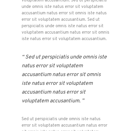
voluptatem accusantium. Sed ut perspiciatis
unde omnis iste natus error sit voluptatem
accusantium natus error sit omnis iste natus
error sit voluptatem accusantium. Sed ut
perspiciatis unde omnis iste natus error sit
voluptatem accusantium natus error sit omnis
iste natus error sit voluptatem accusantium.
Sed ut perspiciatis unde omnis iste
natus error sit voluptatem
accusantium natus error sit omnis
iste natus error sit voluptatem
accusantium natus error sit
voluptatem accusantium.
Sed ut perspiciatis unde omnis iste natus
error sit voluptatem accusantium natus error