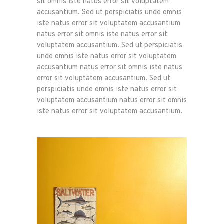
sit omnis iste natus error sit voluptatem
accusantium. Sed ut perspiciatis unde omnis
iste natus error sit voluptatem accusantium
natus error sit omnis iste natus error sit
voluptatem accusantium. Sed ut perspiciatis
unde omnis iste natus error sit voluptatem
accusantium natus error sit omnis iste natus
error sit voluptatem accusantium. Sed ut
perspiciatis unde omnis iste natus error sit
voluptatem accusantium natus error sit omnis
iste natus error sit voluptatem accusantium.