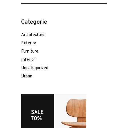
for:
Categorie
Architecture
Exterior
Furniture
Interior
Uncategorized
Urban