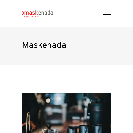
Maskenada