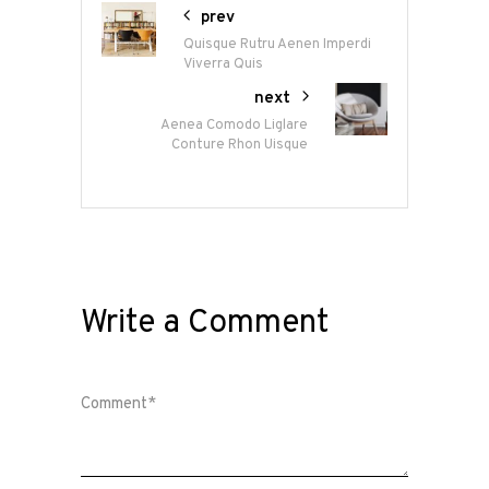
prev
Quisque Rutru Aenen Imperdi
Viverra Quis
next
Aenea Comodo Liglare
Conture Rhon Uisque
Write a Comment