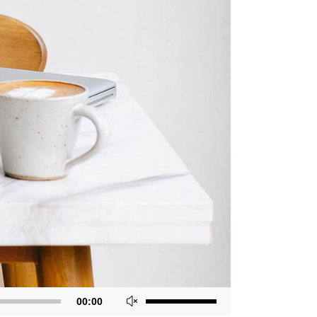
Usa
00:00
i