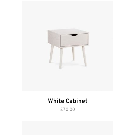
White Cabinet
add to cart
£
70.00