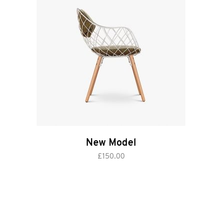
New Model
add to cart
£
150.00