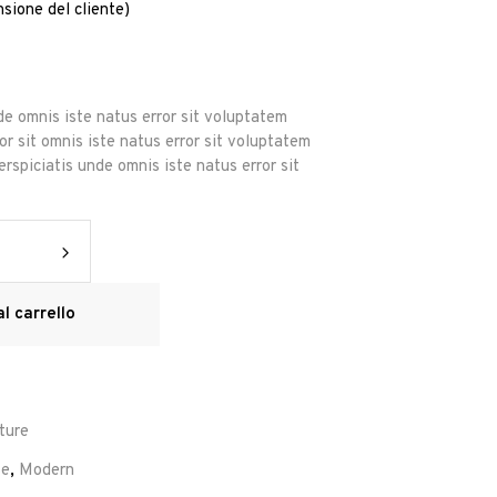
sione del cliente)
lutato
oni
de omnis iste natus error sit voluptatem
r sit omnis iste natus error sit voluptatem
rspiciatis unde omnis iste natus error sit
l carrello
ture
se
,
Modern