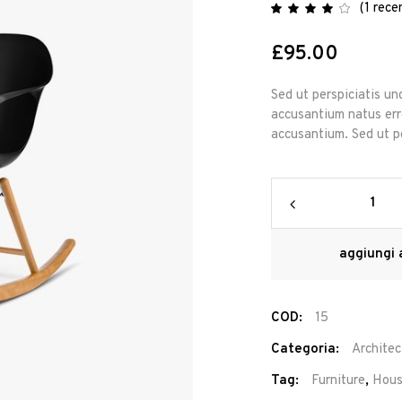
(
1
recen
Va
1
4.00
su 5
su
£
95.00
base
di
recensi
Sed ut perspiciatis un
accusantium natus erro
accusantium. Sed ut pe
Rocking
Chair
quantity
aggiungi a
COD:
15
Categoria:
Architec
Tag:
Furniture
,
Hou