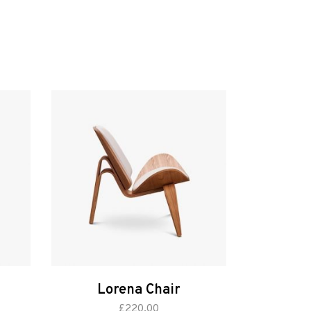
Lorena Chair
aggiungi al carrello
£
220.00