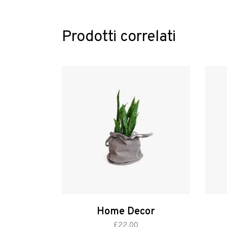
Prodotti correlati
Home Decor
aggiungi al carrello
aggiung
£
22.00