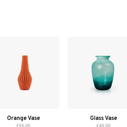
Orange Vase
Glass Vase
i al carrello
aggiungi al carrello
£
55.00
£
45.00