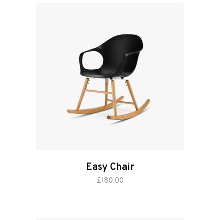
Easy Chair
aggiungi al carrello
£
180.00